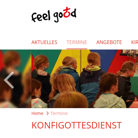
AKTUELLES
TERMINE
ANGEBOTE
KI
Home
Termine
KONFIGOTTESDIENST